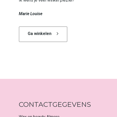
Ik wens je veel winkel plezier!
Marie Louise
Ga winkelen
CONTACTGEGEVENS
Wax en beauty Almere